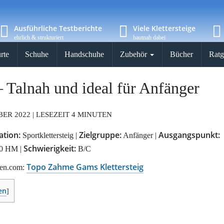
Ausführliche Testberichte
Viele Klettersteige
ehrlich & strukturiert
hautnah dabei
rte
Schuhe
Handschuhe
Zubehör
Bücher
Ratg
 Talnah und ideal für Anfänger
ER 2022 |
LESEZEIT 4 MINUTEN
ation:
Zielgruppe:
Ausgangspunkt:
Sportklettersteig |
Anfänger |
Schwierigkeit:
0 HM |
B/C
Topo Zahme Gams Klettersteig
gen.com:
en
]