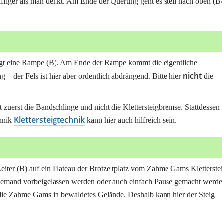
riffiger als man denkt. Am Ende der Querung geht es steil nach oben (B
olgt eine Rampe (B). Am Ende der Rampe kommt die eigentliche
nicht
 – der Fels ist hier aber ordentlich abdrängend. Bitte hier
die
kt zuerst die Bandschlinge und nicht die Klettersteigbremse. Stattdessen
Klettersteigtechnik
chnik
kann hier auch hilfreich sein.
eiter (B) auf ein Plateau der Brotzeitplatz vom Zahme Gams Kletterste
, jemand vorbeigelassen werden oder auch einfach Pause gemacht werde
ie Zahme Gams in bewaldetes Gelände. Deshalb kann hier der Steig