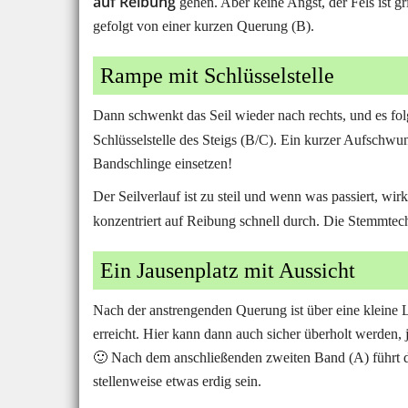
auf Reibung
gehen. Aber keine Angst, der Fels ist g
gefolgt von einer kurzen Querung (B).
Rampe mit Schlüsselstelle
Dann schwenkt das Seil wieder nach rechts, und es f
Schlüsselstelle des Steigs (B/C). Ein kurzer Aufschwung
Bandschlinge einsetzen!
Der Seilverlauf ist zu steil und wenn was passiert, wir
konzentriert auf Reibung schnell durch. Die Stemmte
Ein Jausenplatz mit Aussicht
Nach der anstrengenden Querung ist über eine kleine L
erreicht. Hier kann dann auch sicher überholt werden
🙂 Nach dem anschließenden zweiten Band (A) führt d
stellenweise etwas erdig sein.