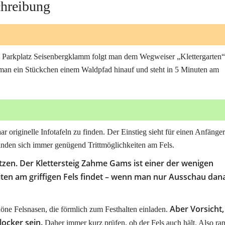
chreibung
m Parkplatz Seisenbergklamm folgt man dem Wegweiser „Klettergarten“
t man ein Stückchen einem Waldpfad hinauf und steht in 5 Minuten am
originelle Infotafeln zu finden. Der Einstieg sieht für einen Anfänger
 finden sich immer genügend Trittmöglichkeiten am Fels.
utzen. Der Klettersteig Zahme Gams ist einer der wenigen
iten am griffigen Fels findet – wenn man nur Ausschau dan
Aber Vorsicht,
höne Felsnasen, die förmlich zum Festhalten einladen.
ocker sein.
Daher immer kurz prüfen, ob der Fels auch hält. Also ra