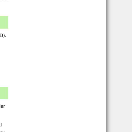
(B).
n
ier
d