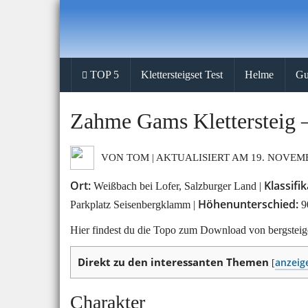
Skip
to
main
content
TOP 5
Klettersteigset Test
Helme
Gu
Zahme Gams Klettersteig –
VON TOM | AKTUALISIERT AM 19. NOVEMB
Ort:
Klassifik
Weißbach bei Lofer, Salzburger Land |
Höhenunterschied:
Parkplatz Seisenbergklamm |
9
Hier findest du die Topo zum Download von bergstei
Direkt zu den interessanten Themen
anzeig
[
Charakter