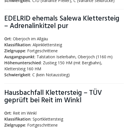
Schwierigkeit
: C/D (Variante Pfeiler), C (Variante Seilbrücke)
EDELRID ehemals Salewa Klettersteig
– Adrenalinkitzel pur
Ort
: Oberjoch im Allgäu
Klassifikation
: Alpinklettersteig
Zielgruppe
: Fortgeschrittene
Ausgangspunkt
: Talstation Iselerbahn, Oberjoch (1160 m)
Höhenunterschied
: Zustieg 150 HM (mit Bergbahn),
Klettersteig 160 HM
Schwierigkeit
: C (kein Notausstieg)
Hausbachfall Klettersteig – TÜV
geprüft bei Reit im Winkl
Ort
: Reit im Winkl
Klassifikation
: Sportklettersteig
Zielgruppe
: Fortgeschrittene