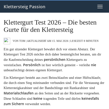
Skip
to
Klettersteig Passion
Toggl
main
naviga
content
Klettergurt Test 2026 – Die besten
Gurte für den Klettersteig
VON TOM | AKTUALISIERT AM 15. MAI 2026 |
LESEZEIT 8 MINUTEN
Ein gut sitzender Klettergurt bewahrt dich vor einem Absturz. Der
Klettergurt Test 2026 möchte dich daher bestmöglichst beraten, um dir
persönlichen
die Kaufentscheidung deines
Klettergurts zu
Persönlich
nie
vereinfachen.
ist hier wörtlich gemeint – verleihe
unbeaufsichtigt deinen eigenen Klettergurt.
Ein Klettergurt besteht aus zwei Beinschlaufen und einer Hüftschlaufe,
die durch einen Steg miteinander verbunden sind. Für die Verstauung der
Klettersteigkarabiner und der Bandschlinge mit Rastkarabiner sind
Materialschlaufen
an den Seiten und an der Rückseite vorgesehen.
keine
keinesfalls
Diese Schlaufen sind
tragenden Teile und dürfen
zum Sichern
verwendet werden.