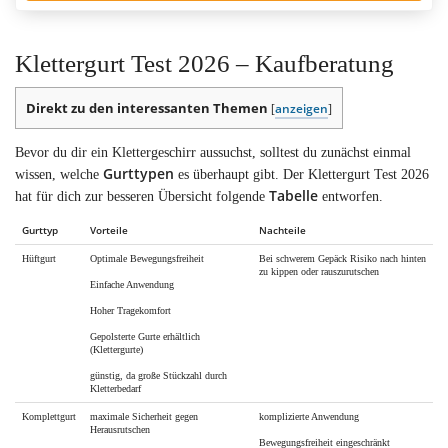
Klettergurt Test 2026 – Kaufberatung
Direkt zu den interessanten Themen
anzeigen
[
]
Bevor du dir ein Klettergeschirr aussuchst, solltest du zunächst einmal
Gurttypen
wissen, welche
es überhaupt gibt. Der Klettergurt Test 2026
Tabelle
hat für dich zur besseren Übersicht folgende
entworfen.
Gurttyp
Vorteile
Nachteile
Hüftgurt
Optimale Bewegungsfreiheit
Bei schwerem Gepäck Risiko nach hinten
zu kippen oder rauszurutschen
Einfache Anwendung
Hoher Tragekomfort
Gepolsterte Gurte erhältlich
(Klettergurte)
günstig, da große Stückzahl durch
Kletterbedarf
Komplettgurt
maximale Sicherheit gegen
komplizierte Anwendung
Herausrutschen
Bewegungsfreiheit eingeschränkt