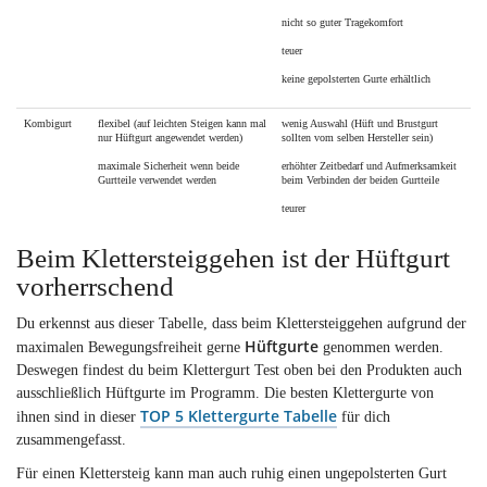
nicht so guter Tragekomfort
teuer
keine gepolsterten Gurte erhältlich
Kombigurt
flexibel (auf leichten Steigen kann mal
wenig Auswahl (Hüft und Brustgurt
nur Hüftgurt angewendet werden)
sollten vom selben Hersteller sein)
maximale Sicherheit wenn beide
erhöhter Zeitbedarf und Aufmerksamkeit
Gurtteile verwendet werden
beim Verbinden der beiden Gurtteile
teurer
Beim Klettersteiggehen ist der Hüftgurt
vorherrschend
Du erkennst aus dieser Tabelle, dass beim Klettersteiggehen aufgrund der
Hüftgurte
maximalen Bewegungsfreiheit gerne
genommen werden.
Deswegen findest du beim Klettergurt Test oben bei den Produkten auch
ausschließlich Hüftgurte im Programm. Die besten Klettergurte von
TOP 5 Klettergurte Tabelle
ihnen sind in dieser
für dich
zusammengefasst.
Für einen Klettersteig kann man auch ruhig einen ungepolsterten Gurt