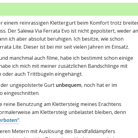
er einem reinrassigen Klettergurt beim Komfort trotz breite
. Der Salewa Via Ferrata Evo ist nicht gepolstert, weder a
nn ich aber absolut beruhigen. Ich besitze, wie schon
ta Lite. Dieser ist bei mir seit vielen Jahren im Einsatz.
e und manchmal auch filme, habe ich bestimmt schon einige
habe ich mich mit meiner zusätzlichen Bandschlinge mit
 oder auch Trittbügeln eingehängt.
 der ungepolsterte Gurt
unbequem
, noch hat er im
o eingeschnitten.
die reine Benutzung am Klettersteig meines Erachtens
ormalerweise am Klettersteig unbelastet bleiben, denn
verboten“
.
hreren Metern mit Auslösung des Bandfalldämpfers