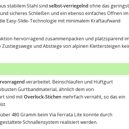
aus stabilem Stahl sind
selbst-verriegelnd
ohne das gerings
 und sicheres Schließen und ein ebenso einfaches Öffnen im
 die Easy-Slide-Technologie mit minimalem Kraftaufwand
struktion hervorragend zusammenpacken und platzsparend i
e Zustiegswege und Abstiege von alpinen Klettersteigen kei
rvorragend
verarbeitet. Beinschlaufen und Hüftgurt
obusten Gurtbandmaterial, ähnlich dem von
rt sind mit
Overlock-Stichen
mehrfach vernäht, so das ein
st.
ber 480 Gramm beim Via Ferrata Lite konnte durch
estaltete Schnallensystem realisiert werden.