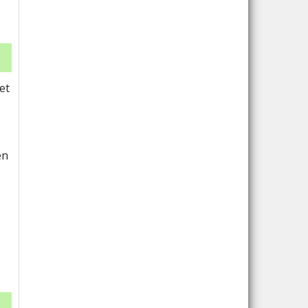
et
en