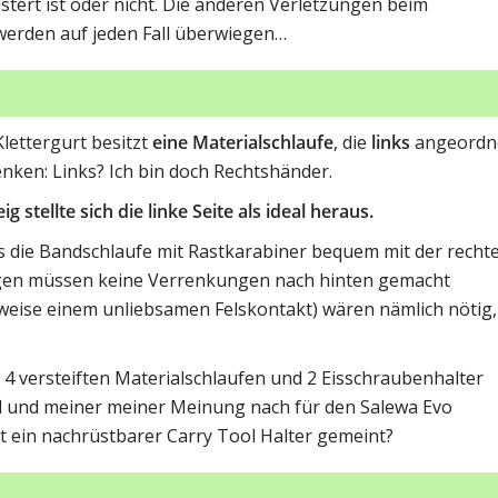
olstert ist oder nicht. Die anderen Verletzungen beim
 werden auf jeden Fall überwiegen…
lettergurt besitzt
eine Materialschlaufe
, die
links
angeordn
denken: Links? Ich bin doch Rechtshänder.
 stellte sich die linke Seite als ideal heraus.
 die Bandschlaufe mit Rastkarabiner bequem mit der recht
ogen müssen keine Verrenkungen nach hinten gemacht
weise einem unliebsamen Felskontakt) wären nämlich nötig,
t 4 versteiften Materialschlaufen und 2 Eisschraubenhalter
end und meiner meiner Meinung nach für den Salewa Evo
mit ein nachrüstbarer Carry Tool Halter gemeint?