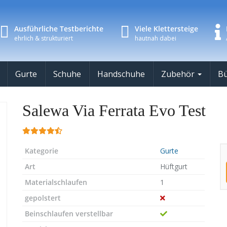
Ausführliche Testberichte
Viele Klettersteige
ehrlich & strukturiert
hautnah dabei
Gurte
Schuhe
Handschuhe
Zubehör
Bü
Salewa Via Ferrata Evo Test
Kategorie
Gurte
Art
Hüftgurt
Materialschlaufen
1
gepolstert
Beinschlaufen verstellbar