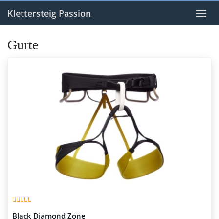
Skip
to
Klettersteig Passion
Toggl
main
naviga
content
Gurte
Black Diamond Zone