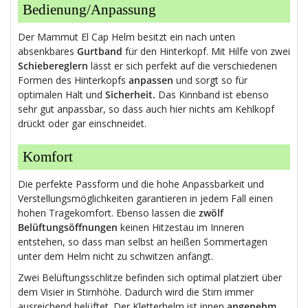
Bedienung/Anpassung
Der Mammut El Cap Helm besitzt ein nach unten
absenkbares
Gurtband
für den Hinterkopf. Mit Hilfe von zwei
Schiebereglern
lässt er sich perfekt auf die verschiedenen
Formen des Hinterkopfs
anpassen
und sorgt so für
optimalen Halt und
Sicherheit.
Das Kinnband ist ebenso
sehr gut anpassbar, so dass auch hier nichts am Kehlkopf
drückt oder gar einschneidet.
Komfort
Die perfekte Passform und die hohe Anpassbarkeit und
Verstellungsmöglichkeiten garantieren in jedem Fall einen
hohen Tragekomfort. Ebenso lassen die
zwölf
Belüftungsöffnungen
keinen Hitzestau im Inneren
entstehen, so dass man selbst an heißen Sommertagen
unter dem Helm nicht zu schwitzen anfängt.
Zwei Belüftungsschlitze befinden sich optimal platziert über
dem Visier in Stirnhöhe. Dadurch wird die Stirn immer
ausreichend belüftet. Der Kletterhelm ist innen
angenehm