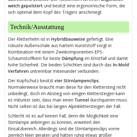
weich gepolstert
und besitzt eine ergonomische Form, die
sich optimal dem Kopf des Trägers anschmiegt.
Technik/Ausstattung
Der Kletterhelm ist in
Hybridbauweise
gefertigt. Eine
robuste Außenschale aus hartem Kunststoff sorgt in
Kombination mit einem Zweikomponenten-EPS-
Schaumstoffkern für beste
Dämpfung
im Ernstfall und damit
hohe Sicherheit. Die beiden Schichten sind durch das
In-Mold
Verfahren
untrennbar miteinander verbunden.
Der Kopfschutz besitzt
vier Stirnlampenclips
.
Normalerweise braucht man diese für den Klettersteig nicht
unbedingt, doch im Abstieg von einigen Klettersteigen kann
es mitunter sein, dass man einen
Tunnel
durchqueren muss.
Nicht selten ist das bei langen Alpinklettersteigen der Fall.
Schlecht ist es auf keinen Fall, denn die Möglichkeit eine
Stirnlampe anbringen zu können, erweitert den
Einsatzbereich. Allerdings sind die Stirnlampenclips vorne
ziemlich klein geraten und hätten ruhig etwas größer