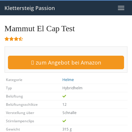
Skip
to
Klettersteig Passion
Toggl
main
navig
content
Mammut El Cap Test
zum Angebot bei Amazon
Kategorie
Helme
Typ
Hybridhelm
Belüftung
Belüftungsschlitze
12
Verstellung über
Schnalle
Stirnlampenclips
Gewicht
315 g