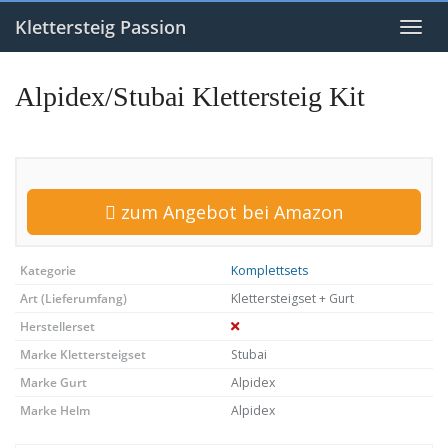
Skip
to
Klettersteig Passion
Toggl
main
navig
content
Alpidex/Stubai Klettersteig Kit
zum Angebot bei Amazon
Kategorie
Komplettsets
Art (Lieferumfang)
Klettersteigset + Gurt
Herstellerset
Marke Klettersteigset
Stubai
Marke Gurt
Alpidex
Marke Helm
Alpidex